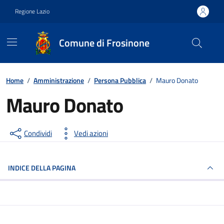
Vai ai contenuti
Vai al footer
Regione Lazio
Comune di Frosinone
Contenuti in evidenza
Home
/
Amministrazione
/
Persona Pubblica
/
Mauro Donato
Mauro Donato
Condividi
Vedi azioni
INDICE DELLA PAGINA