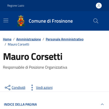
Vai ai contenuti
Vai al footer
Regione Lazio
Comune di Frosinone
Contenuti in evidenza
Home
/
Amministrazione
/
Personale Amministrativo
/
Mauro Corsetti
Mauro Corsetti
Responsabile di Posizione Organizzativa
Condividi
Vedi azioni
INDICE DELLA PAGINA