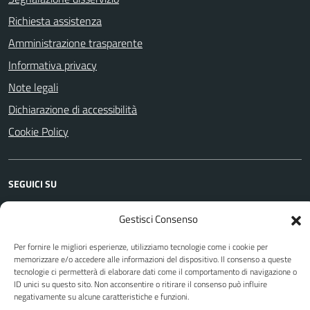
Richiesta assistenza
Amministrazione trasparente
Informativa privacy
Note legali
Dichiarazione di accessibilità
Cookie Policy
SEGUICI SU
Facebook
YouTube
Instagram
WhatsApp
Telegram
Gestisci Consenso
Per fornire le migliori esperienze, utilizziamo tecnologie come i cookie per
memorizzare e/o accedere alle informazioni del dispositivo. Il consenso a queste
Attuazione Misure PNRR
tecnologie ci permetterà di elaborare dati come il comportamento di navigazione o
Piano di miglioramento del sito
ID unici su questo sito. Non acconsentire o ritirare il consenso può influire
negativamente su alcune caratteristiche e funzioni.