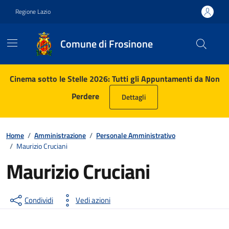
Vai ai contenuti
Vai al footer
Regione Lazio
Comune di Frosinone
Contenuti in evidenza
Cinema sotto le Stelle 2026: Tutti gli Appuntamenti da Non
Perdere
Dettagli
Home
/
Amministrazione
/
Personale Amministrativo
/
Maurizio Cruciani
Maurizio Cruciani
Condividi
Vedi azioni