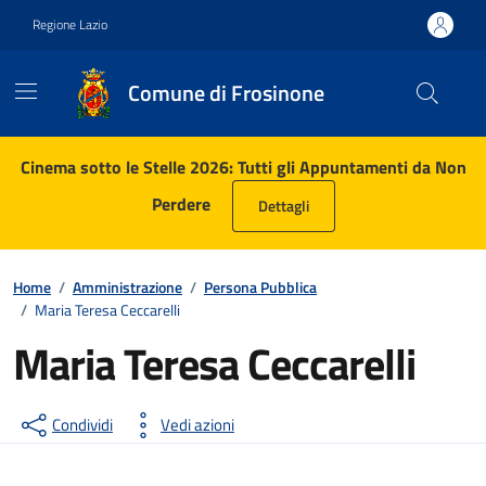
Vai ai contenuti
Vai al footer
Regione Lazio
Comune di Frosinone
Contenuti in evidenza
Cinema sotto le Stelle 2026: Tutti gli Appuntamenti da Non
Perdere
Dettagli
Home
/
Amministrazione
/
Persona Pubblica
/
Maria Teresa Ceccarelli
Maria Teresa Ceccarelli
Condividi
Vedi azioni