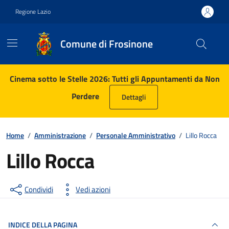
Vai ai contenuti
Vai al footer
Regione Lazio
Comune di Frosinone
Contenuti in evidenza
Cinema sotto le Stelle 2026: Tutti gli Appuntamenti da Non
Perdere
Dettagli
Home
/
Amministrazione
/
Personale Amministrativo
/
Lillo Rocca
Lillo Rocca
Condividi
Vedi azioni
INDICE DELLA PAGINA