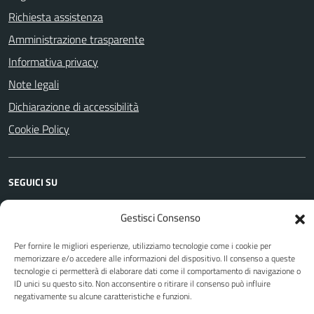
Richiesta assistenza
Amministrazione trasparente
Informativa privacy
Note legali
Dichiarazione di accessibilità
Cookie Policy
SEGUICI SU
Facebook
YouTube
Instagram
WhatsApp
Telegram
Gestisci Consenso
Per fornire le migliori esperienze, utilizziamo tecnologie come i cookie per
memorizzare e/o accedere alle informazioni del dispositivo. Il consenso a queste
Attuazione Misure PNRR
tecnologie ci permetterà di elaborare dati come il comportamento di navigazione o
Piano di miglioramento del sito
ID unici su questo sito. Non acconsentire o ritirare il consenso può influire
negativamente su alcune caratteristiche e funzioni.