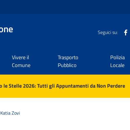
one
Seguici su:
Vivere il
Trasporto
Polizia
Comune
Pubblico
Locale
 le Stelle 2026: Tutti gli Appuntamenti da Non Perdere
Katia Zovi