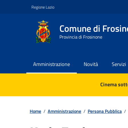
Vai ai contenuti
Vai al footer
Regione Lazio
Comune di Frosin
Provincia di Frosinone
Amministrazione
Novità
Servizi
Contenuti in evidenza
Cinema sotto
Home
/
Amministrazione
/
Persona Pubblica
/