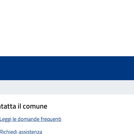
a 5 stelle su 5
a 4 stelle su 5
a 3 stelle su 5
a 2 stelle su 5
a 1 stelle su 5
tatta il comune
Leggi le domande frequenti
Richiedi assistenza