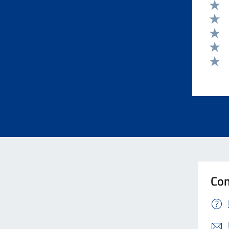
Valut
Valut
Valut
Valut
Valut
Con