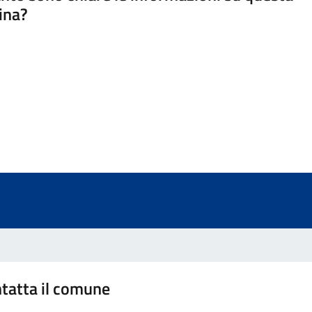
ina?
a 5 stelle su 5
a 4 stelle su 5
a 3 stelle su 5
a 2 stelle su 5
a 1 stelle su 5
tatta il comune