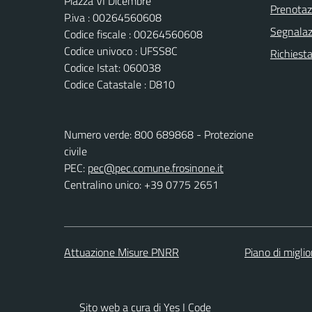
Piazza VI Dicembre
Prenota
P.iva : 00264560608
Segnalazi
Codice fiscale : 00264560608
Codice univoco : UFSS8C
Richiest
Codice Istat: 060038
Codice Catastale : D810
Numero verde: 800 689868 - Protezione
civile
PEC:
pec@pec.comune.frosinone.it
Centralino unico: +39 0775 2651
Attuazione Misure PNRR
Piano di migli
Sito web a cura di Yes I Code