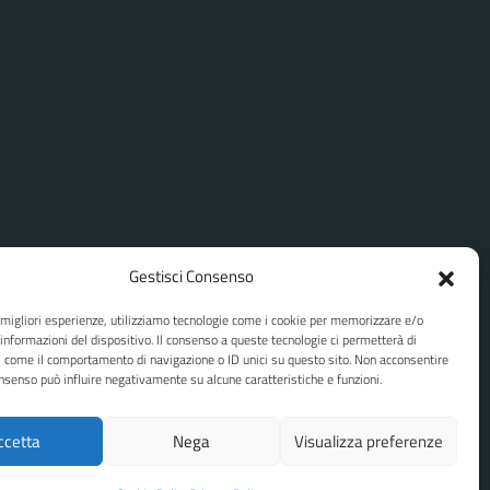
Gestisci Consenso
e migliori esperienze, utilizziamo tecnologie come i cookie per memorizzare e/o
 informazioni del dispositivo. Il consenso a queste tecnologie ci permetterà di
i come il comportamento di navigazione o ID unici su questo sito. Non acconsentire
consenso può influire negativamente su alcune caratteristiche e funzioni.
ccetta
Nega
Visualizza preferenze