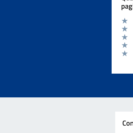
pag
Valut
Valut
Valut
Valut
Valut
Con