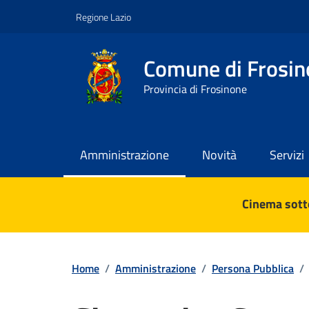
Vai ai contenuti
Vai al footer
Regione Lazio
Comune di Frosin
Provincia di Frosinone
Amministrazione
Novità
Servizi
Contenuti in evidenza
Cinema sotto
Home
/
Amministrazione
/
Persona Pubblica
/