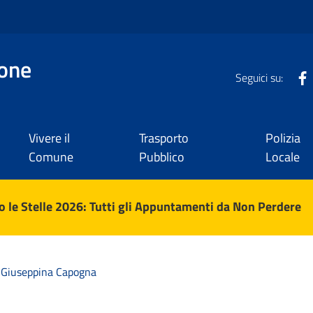
one
Seguici su:
Vivere il
Trasporto
Polizia
Comune
Pubblico
Locale
 le Stelle 2026: Tutti gli Appuntamenti da Non Perdere
Giuseppina Capogna