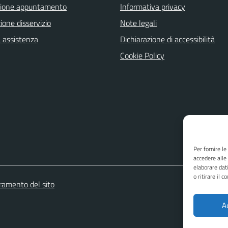
zione appuntamento
Informativa privacy
one disservizio
Note legali
a assistenza
Dichiarazione di accessibilità
Cookie Policy
Per fornire l
accedere alle
elaborare dat
o ritirare il 
oramento del sito
A