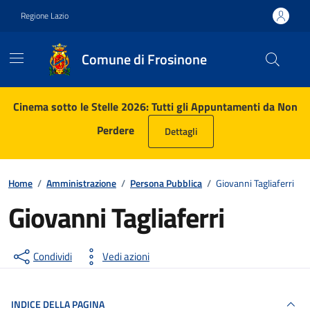
Vai ai contenuti
Vai al footer
Regione Lazio
Comune di Frosinone
Contenuti in evidenza
Cinema sotto le Stelle 2026: Tutti gli Appuntamenti da Non
Perdere
Dettagli
Home
/
Amministrazione
/
Persona Pubblica
/
Giovanni Tagliaferri
Giovanni Tagliaferri
Condividi
Vedi azioni
INDICE DELLA PAGINA