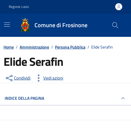
Vai ai contenuti
Vai al footer
Regione Lazio
Comune di Frosinone
Contenuti in evidenza
Home
/
Amministrazione
/
Persona Pubblica
/
Elide Serafin
Elide Serafin
Condividi
Vedi azioni
INDICE DELLA PAGINA