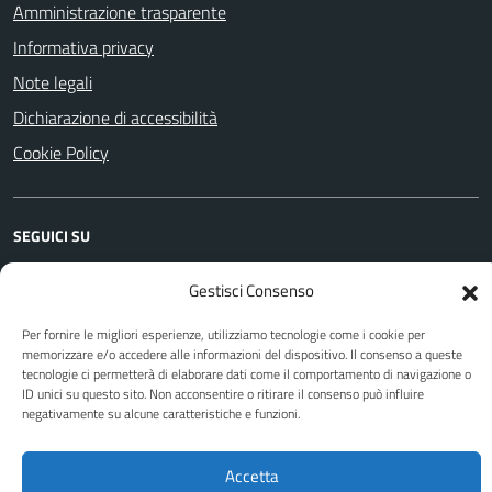
Amministrazione trasparente
Informativa privacy
Note legali
Dichiarazione di accessibilità
Cookie Policy
SEGUICI SU
Facebook
YouTube
Instagram
WhatsApp
Telegram
Gestisci Consenso
Per fornire le migliori esperienze, utilizziamo tecnologie come i cookie per
memorizzare e/o accedere alle informazioni del dispositivo. Il consenso a queste
Attuazione Misure PNRR
tecnologie ci permetterà di elaborare dati come il comportamento di navigazione o
Piano di miglioramento del sito
ID unici su questo sito. Non acconsentire o ritirare il consenso può influire
negativamente su alcune caratteristiche e funzioni.
Sito web a cura di Yes I Code
Accetta