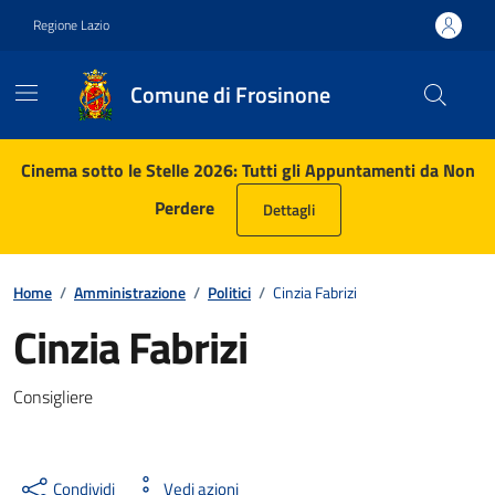
Vai ai contenuti
Vai al footer
Regione Lazio
Comune di Frosinone
Contenuti in evidenza
Cinema sotto le Stelle 2026: Tutti gli Appuntamenti da Non
Perdere
Dettagli
Home
/
Amministrazione
/
Politici
/
Cinzia Fabrizi
Cinzia Fabrizi
Consigliere
Condividi
Vedi azioni