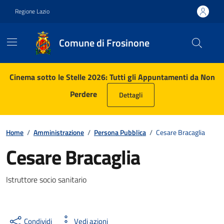
Vai ai contenuti
Vai al footer
Regione Lazio
Comune di Frosinone
Contenuti in evidenza
Cinema sotto le Stelle 2026: Tutti gli Appuntamenti da Non
Perdere
Dettagli
Home
/
Amministrazione
/
Persona Pubblica
/
Cesare Bracaglia
Cesare Bracaglia
Istruttore socio sanitario
Condividi
Vedi azioni