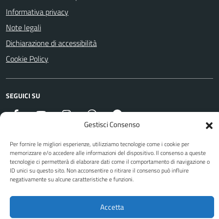
Informativa privacy
Note legali
Dichiarazione di accessibilità
Cookie Policy
SEGUICI SU
Facebook
YouTube
Instagram
WhatsApp
Telegram
Gestisci Consenso
Per fornire le migliori esperienze, utilizziamo tecnologie come i cookie per
Attuazione Misure PNRR
memorizzare e/o accedere alle informazioni del dispositivo. Il consenso a queste
tecnologie ci permetterà di elaborare dati come il comportamento di navigazione o
Piano di miglioramento del sito
ID unici su questo sito. Non acconsentire o ritirare il consenso può influire
negativamente su alcune caratteristiche e funzioni.
Sito web a cura di Yes I Code
Accetta