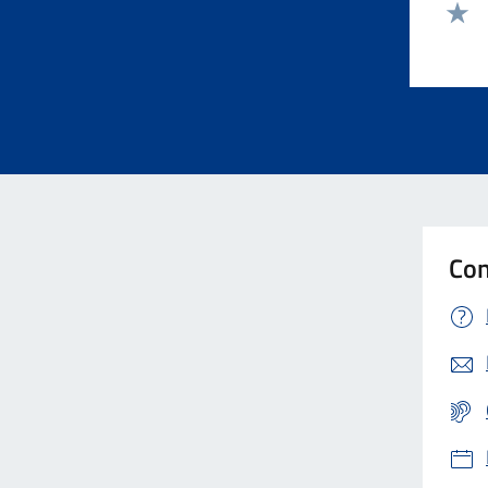
Valut
Valut
Con