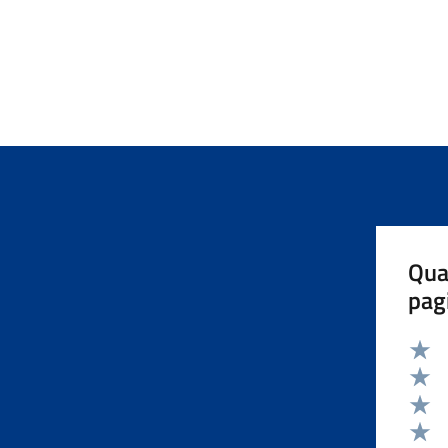
Qua
pag
Valut
Valut
Valut