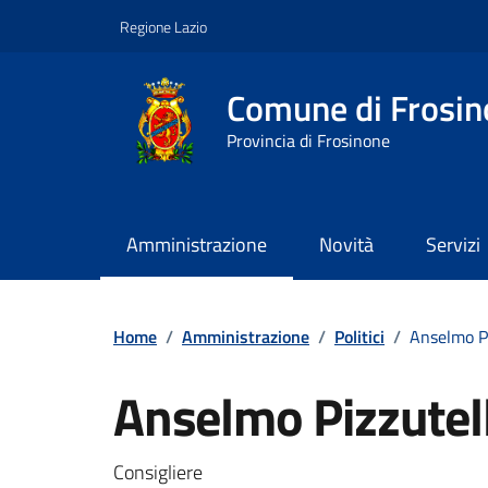
Vai ai contenuti
Vai al footer
Regione Lazio
Comune di Frosin
Provincia di Frosinone
Amministrazione
Novità
Servizi
Contenuti in evidenza
Home
/
Amministrazione
/
Politici
/
Anselmo Pi
Anselmo Pizzutell
Consigliere