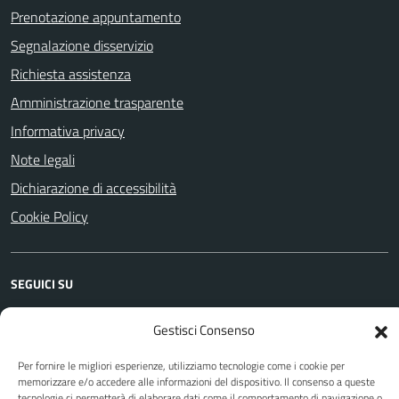
Prenotazione appuntamento
Segnalazione disservizio
Richiesta assistenza
Amministrazione trasparente
Informativa privacy
Note legali
Dichiarazione di accessibilità
Cookie Policy
SEGUICI SU
Facebook
YouTube
Instagram
WhatsApp
Telegram
Gestisci Consenso
Per fornire le migliori esperienze, utilizziamo tecnologie come i cookie per
memorizzare e/o accedere alle informazioni del dispositivo. Il consenso a queste
Attuazione Misure PNRR
tecnologie ci permetterà di elaborare dati come il comportamento di navigazione o