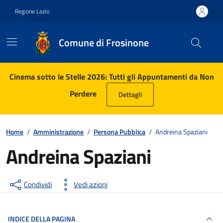
Vai ai contenuti
Vai al footer
Regione Lazio
Comune di Frosinone
Contenuti in evidenza
Cinema sotto le Stelle 2026: Tutti gli Appuntamenti da Non
Perdere
Dettagli
Home
/
Amministrazione
/
Persona Pubblica
/
Andreina Spaziani
Andreina Spaziani
Condividi
Vedi azioni
INDICE DELLA PAGINA