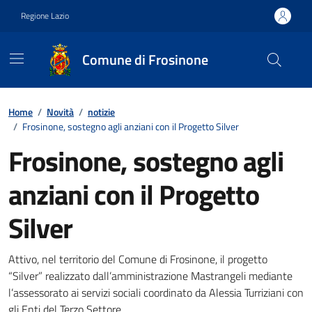
Vai ai contenuti
Vai al footer
Regione Lazio
Comune di Frosinone
Contenuti in evidenza
Home
/
Novità
/
notizie
/
Frosinone, sostegno agli anziani con il Progetto Silver
Frosinone, sostegno agli
anziani con il Progetto
Silver
Dettagli della notizia
Attivo, nel territorio del Comune di Frosinone, il progetto
“Silver” realizzato dall’amministrazione Mastrangeli mediante
l’assessorato ai servizi sociali coordinato da Alessia Turriziani con
gli Enti del Terzo Settore.