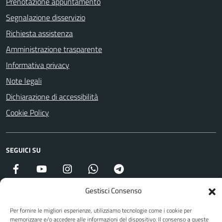
Prenotazione appuntamento
Segnalazione disservizio
Richiesta assistenza
Amministrazione trasparente
Informativa privacy
Note legali
Dichiarazione di accessibilità
Cookie Policy
SEGUICI SU
Facebook
YouTube
Instagram
WhatsApp
Telegram
Gestisci Consenso
Attuazione Misure PNRR
Per fornire le migliori esperienze, utilizziamo tecnologie come i cookie per
memorizzare e/o accedere alle informazioni del dispositivo. Il consenso a queste
Piano di miglioramento del sito