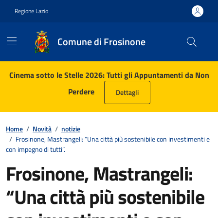
Vai ai contenuti
Vai al footer
Regione Lazio
Comune di Frosinone
Contenuti in evidenza
Cinema sotto le Stelle 2026: Tutti gli Appuntamenti da Non
Perdere
Dettagli
Home
/
Novità
/
notizie
/
Frosinone, Mastrangeli: “Una città più sostenibile con investimenti e
con impegno di tutti”.
Frosinone, Mastrangeli:
“Una città più sostenibile