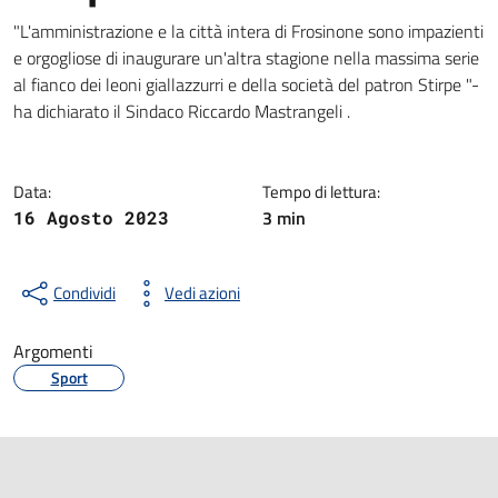
Dettagli della notizia
"L'amministrazione e la città intera di Frosinone sono impazienti
e orgogliose di inaugurare un'altra stagione nella massima serie
al fianco dei leoni giallazzurri e della società del patron Stirpe "-
ha dichiarato il Sindaco Riccardo Mastrangeli .
Data:
Tempo di lettura:
3 min
16 Agosto 2023
Condividi
Vedi azioni
Argomenti
Sport