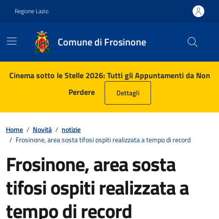
Vai ai contenuti
Vai al footer
Regione Lazio
Comune di Frosinone
Contenuti in evidenza
Cinema sotto le Stelle 2026: Tutti gli Appuntamenti da Non
Perdere
Dettagli
Home
/
Novità
/
notizie
/
Frosinone, area sosta tifosi ospiti realizzata a tempo di record
Frosinone, area sosta
tifosi ospiti realizzata a
tempo di record