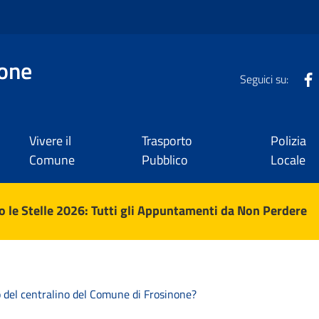
one
Seguici su:
Vivere il
Trasporto
Polizia
Comune
Pubblico
Locale
 le Stelle 2026: Tutti gli Appuntamenti da Non Perdere
 del centralino del Comune di Frosinone?