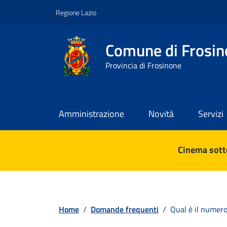
Vai ai contenuti
Vai al footer
Regione Lazio
Comune di Frosin
Provincia di Frosinone
Amministrazione
Novità
Servizi
Contenuti in evidenza
Cinema sotto
Home
/
Domande frequenti
/
Qual è il numero