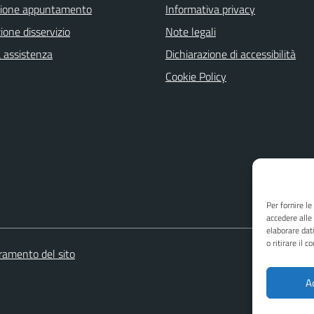
zione appuntamento
Informativa privacy
one disservizio
Note legali
a assistenza
Dichiarazione di accessibilità
Cookie Policy
Per fornire l
accedere alle
elaborare dat
o ritirare il 
oramento del sito
A