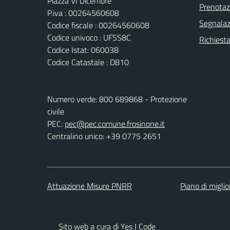
Piazza VI Dicembre
Prenota
P.iva : 00264560608
Segnalazi
Codice fiscale : 00264560608
Codice univoco : UFSS8C
Richiest
Codice Istat: 060038
Codice Catastale : D810
Numero verde: 800 689868 - Protezione
civile
PEC:
pec@pec.comune.frosinone.it
Centralino unico: +39 0775 2651
Attuazione Misure PNRR
Piano di migli
Sito web a cura di Yes I Code