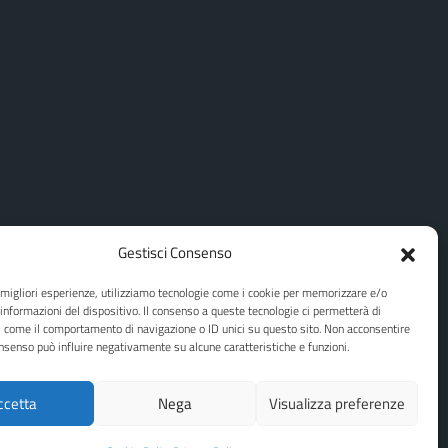
Gestisci Consenso
e migliori esperienze, utilizziamo tecnologie come i cookie per memorizzare e/o
 informazioni del dispositivo. Il consenso a queste tecnologie ci permetterà di
i come il comportamento di navigazione o ID unici su questo sito. Non acconsentire
consenso può influire negativamente su alcune caratteristiche e funzioni.
ccetta
Nega
Visualizza preferenze