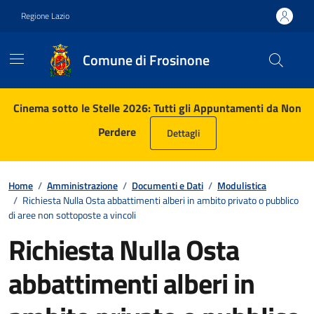
Vai ai contenuti
Vai al footer
Regione Lazio
Comune di Frosinone
Contenuti in evidenza
Cinema sotto le Stelle 2026: Tutti gli Appuntamenti da Non
Perdere
Dettagli
Home
/
Amministrazione
/
Documenti e Dati
/
Modulistica
/
Richiesta Nulla Osta abbattimenti alberi in ambito privato o pubblico
di aree non sottoposte a vincoli
Richiesta Nulla Osta
abbattimenti alberi in