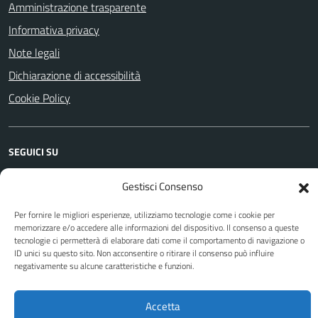
Amministrazione trasparente
Informativa privacy
Note legali
Dichiarazione di accessibilità
Cookie Policy
SEGUICI SU
Facebook
YouTube
Instagram
WhatsApp
Telegram
Gestisci Consenso
Per fornire le migliori esperienze, utilizziamo tecnologie come i cookie per
memorizzare e/o accedere alle informazioni del dispositivo. Il consenso a queste
Attuazione Misure PNRR
tecnologie ci permetterà di elaborare dati come il comportamento di navigazione o
Piano di miglioramento del sito
ID unici su questo sito. Non acconsentire o ritirare il consenso può influire
negativamente su alcune caratteristiche e funzioni.
Sito web a cura di Yes I Code
Accetta