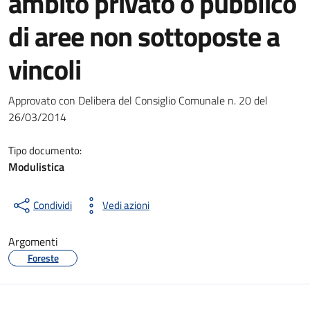
ambito privato o pubblico
di aree non sottoposte a
vincoli
Dettagli del documento
Approvato con Delibera del Consiglio Comunale n. 20 del
26/03/2014
Tipo documento:
Modulistica
Condividi
Vedi azioni
Argomenti
Foreste