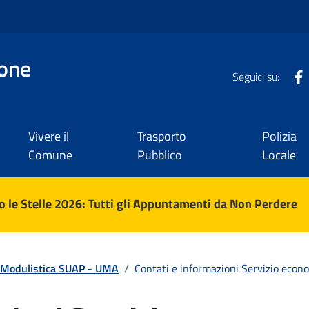
one
Seguici su:
Vivere il
Trasporto
Polizia
Comune
Pubblico
Locale
 le Stelle 2026: Tutti gli Appuntamenti da Non Perdere
Modulistica SUAP - UMA
/
Contati e informazioni Servizio eco