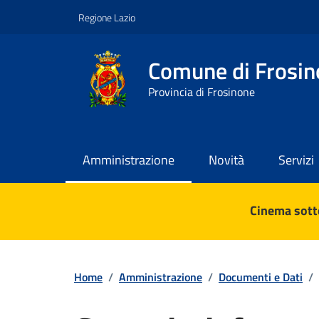
Vai ai contenuti
Vai al footer
Regione Lazio
Comune di Frosin
Provincia di Frosinone
Amministrazione
Novità
Servizi
Contenuti in evidenza
Cinema sotto
Home
/
Amministrazione
/
Documenti e Dati
/