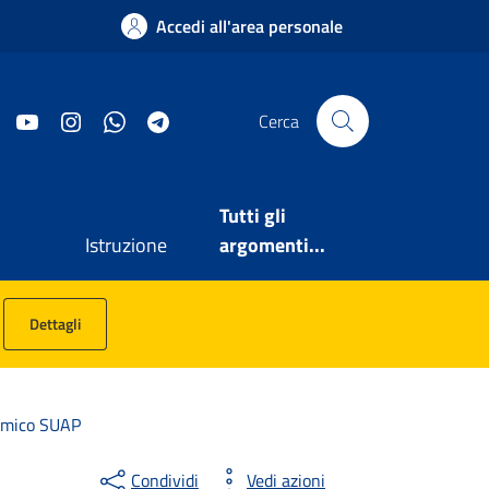
Accedi all'area personale
Facebook
YouTube
Instagram
WhatsApp
Telegram
Cerca
Tutti gli
Istruzione
argomenti...
Dettagli
nomico SUAP
Condividi
Vedi azioni