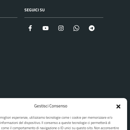
SEGUICI SU
Facebook
YouTube
Instagram
WhatsApp
Telegram
Gestisci Consenso
e migliori esperienze, utilizziamo tecnologie come i cookie per memorizzare e/o
 informazioni del dispositivo. Il consenso a queste tecnologie ci permetterà di
i come il comportamento di navigazione o ID unici su questo sito. Non acconsentire