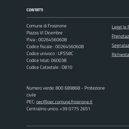
CONTATTI
Comune di Frosinone
Leggi le
Piazza VI Dicembre
Prenota
P.iva : 00264560608
Segnalazi
Codice fiscale : 00264560608
Codice univoco : UFSS8C
Richiest
Codice Istat: 060038
Codice Catastale : D810
Numero verde: 800 689868 - Protezione
civile
PEC:
pec@pec.comune.frosinone.it
Centralino unico: +39 0775 2651