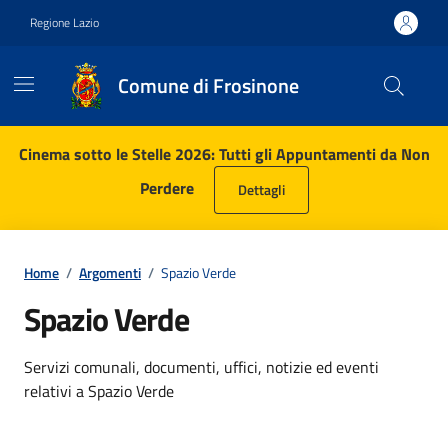
Vai ai contenuti
Vai al footer
Regione Lazio
Comune di Frosinone
Contenuti in evidenza
Cinema sotto le Stelle 2026: Tutti gli Appuntamenti da Non
Perdere
Dettagli
Home
/
Argomenti
/
Spazio Verde
Spazio Verde
Dettagli dell'argomento
Servizi comunali, documenti, uffici, notizie ed eventi
relativi a Spazio Verde