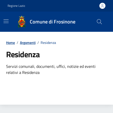
Vai ai contenuti
Vai al footer
Regione Lazio
Comune di Frosinone
Contenuti in evidenza
Home
/
Argomenti
/
Residenza
Residenza
Dettagli dell'argomento
Servizi comunali, documenti, uffici, notizie ed eventi
relativi a Residenza