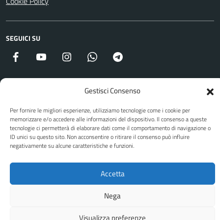
Cookie Policy
SEGUICI SU
Facebook
YouTube
Instagram
WhatsApp
Telegram
Gestisci Consenso
Attuazione Misure PNRR
Piano di miglioramento del sito
Per fornire le migliori esperienze, utilizziamo tecnologie come i cookie per
memorizzare e/o accedere alle informazioni del dispositivo. Il consenso a queste
tecnologie ci permetterà di elaborare dati come il comportamento di navigazione o
ID unici su questo sito. Non acconsentire o ritirare il consenso può influire
Sito web a cura di Yes I Code
negativamente su alcune caratteristiche e funzioni.
Accetta
Nega
Visualizza preferenze