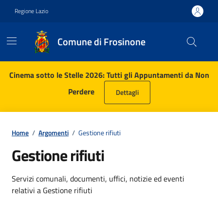
Vai ai contenuti
Vai al footer
Regione Lazio
Comune di Frosinone
Contenuti in evidenza
Cinema sotto le Stelle 2026: Tutti gli Appuntamenti da Non
Perdere
Dettagli
Home
/
Argomenti
/
Gestione rifiuti
Gestione rifiuti
Dettagli dell'argomento
Servizi comunali, documenti, uffici, notizie ed eventi
relativi a Gestione rifiuti