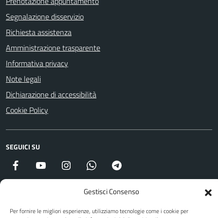
Prenotazione appuntamento
Segnalazione disservizio
Richiesta assistenza
Amministrazione trasparente
Informativa privacy
Note legali
Dichiarazione di accessibilità
Cookie Policy
SEGUICI SU
Facebook
YouTube
Instagram
WhatsApp
Telegram
Gestisci Consenso
Attuazione Misure PNRR
Per fornire le migliori esperienze, utilizziamo tecnologie come i cookie per
Piano di miglioramento del sito